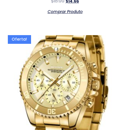
$
18.99
$
14.66
Comprar Produto
Oferta!