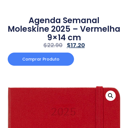
Agenda Semanal
Moleskine 2025 – Vermelha
9×14 cm
$
22.90
$
17.20
Comprar Produto