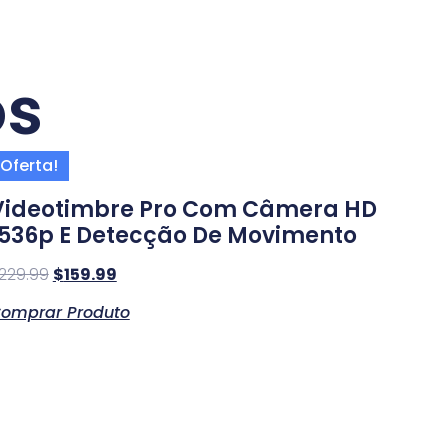
os
Oferta!
Videotimbre Pro Com Câmera HD
1536p E Detecção De Movimento
229.99
$
159.99
omprar Produto