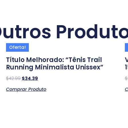
utros Produt
Oferta!
Título Melhorado: “Tênis Trail
Running Minimalista Unissex”
$
42.99
$
34.39
$
Comprar Produto
C