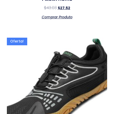
$
43.03
$
27.52
Comprar Produto
Oferta!