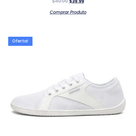
$
49.99
$
39.99
Comprar Produto
Oferta!