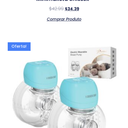
$
42.99
$
34.39
Comprar Produto
Oferta!