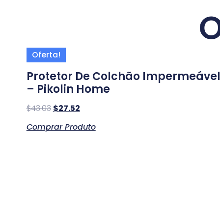
O
Oferta!
Protetor De Colchão Impermeáve
– Pikolin Home
$
43.03
$
27.52
Comprar Produto