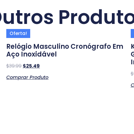
utros Produt
Oferta!
l
Relógio Masculino Cronógrafo Em
K
Aço Inoxidável
$
39.99
$
25.49
$
Comprar Produto
C