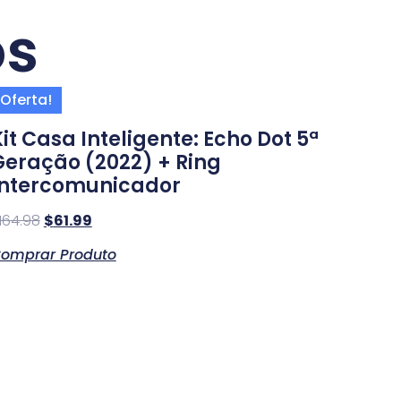
os
Oferta!
it Casa Inteligente: Echo Dot 5ª
Geração (2022) + Ring
Intercomunicador
164.98
$
61.99
omprar Produto