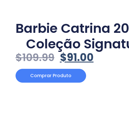
Barbie Catrina 2
Coleção Signat
$
109.99
$
91.00
Comprar Produto