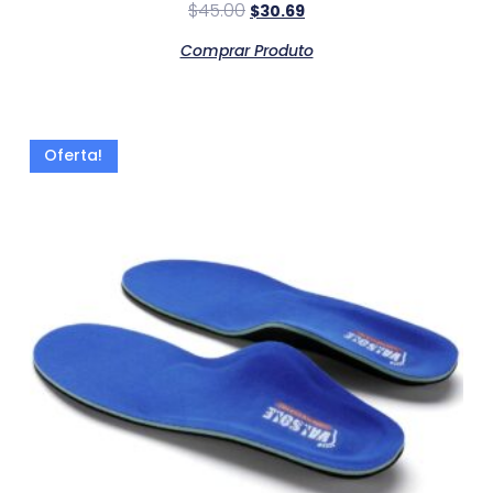
$
45.00
$
30.69
Comprar Produto
Oferta!