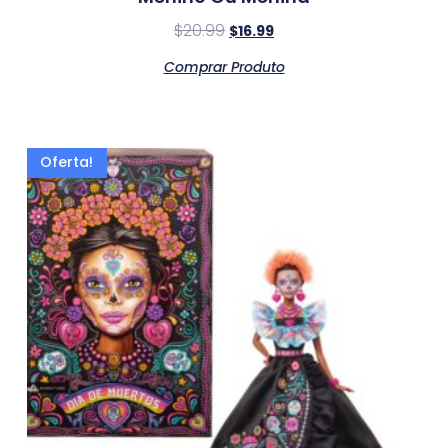
$
20.99
$
16.99
Comprar Produto
Oferta!