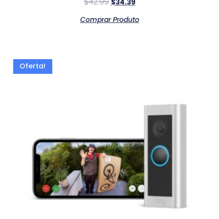
$
42.99
$
34.39
Comprar Produto
Oferta!