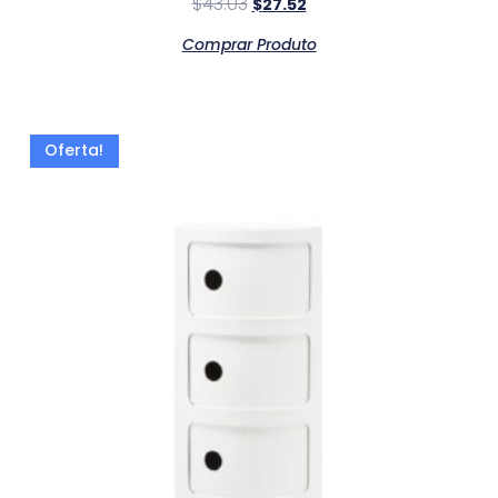
$
43.03
$
27.52
Comprar Produto
Oferta!