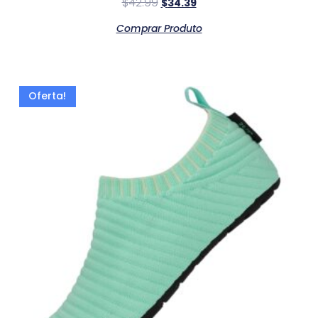
$
42.99
$
34.39
Comprar Produto
Oferta!