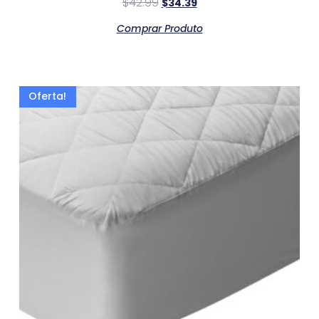
$
42.99
$
34.39
Comprar Produto
Oferta!