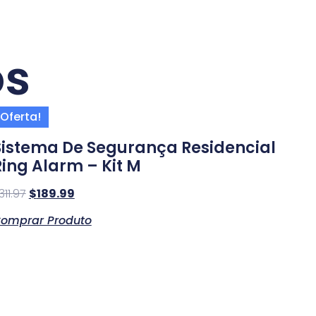
os
Oferta!
Sistema De Segurança Residencial
Ring Alarm – Kit M
311.97
$
189.99
omprar Produto