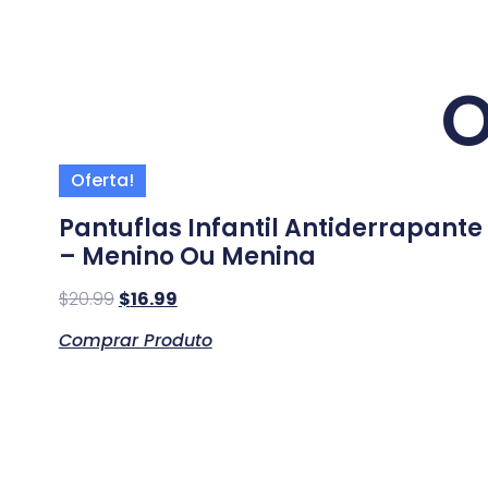
O
Oferta!
Pantuflas Infantil Antiderrapante
– Menino Ou Menina
$
20.99
$
16.99
Comprar Produto