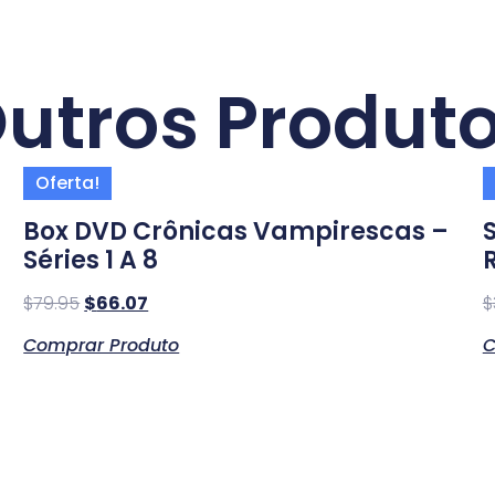
utros Produt
Oferta!
Box DVD Crônicas Vampirescas –
Séries 1 A 8
$
79.95
$
66.07
$
Comprar Produto
C