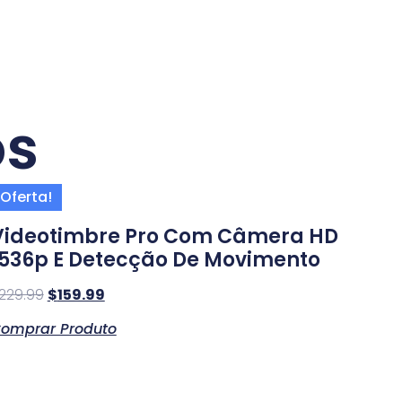
os
Oferta!
Videotimbre Pro Com Câmera HD
1536p E Detecção De Movimento
229.99
$
159.99
omprar Produto