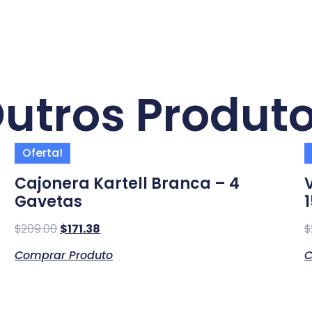
utros Produt
Oferta!
Cajonera Kartell Branca – 4
Gavetas
$
209.00
$
171.38
$
Comprar Produto
C