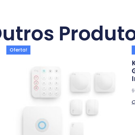
utros Produt
Oferta!
K
$
C