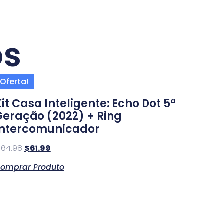
os
Oferta!
it Casa Inteligente: Echo Dot 5ª
Geração (2022) + Ring
Intercomunicador
164.98
$
61.99
omprar Produto