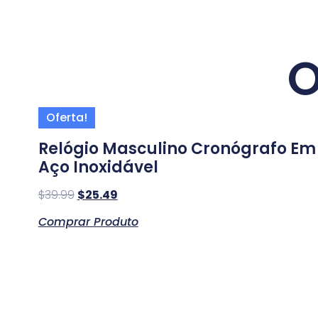
O
Oferta!
Relógio Masculino Cronógrafo Em
Aço Inoxidável
$
39.99
$
25.49
Comprar Produto