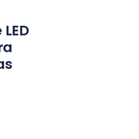
 LED
ra
as