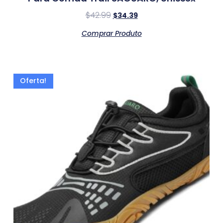
$
42.99
$
34.39
Comprar Produto
Oferta!