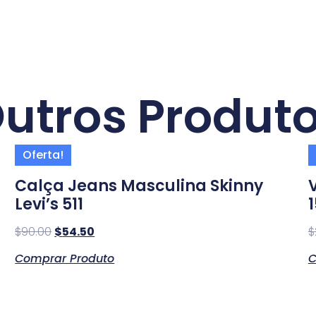
utros Produt
Oferta!
Calça Jeans Masculina Skinny
Levi’s 511
$
90.00
$
54.50
$
Comprar Produto
C