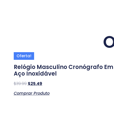
O
Oferta!
Relógio Masculino Cronógrafo Em
Aço Inoxidável
$
39.99
$
25.49
Comprar Produto