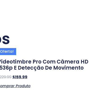
os
Oferta!
Videotimbre Pro Com Câmera HD
1536p E Detecção De Movimento
229.99
$
159.99
omprar Produto