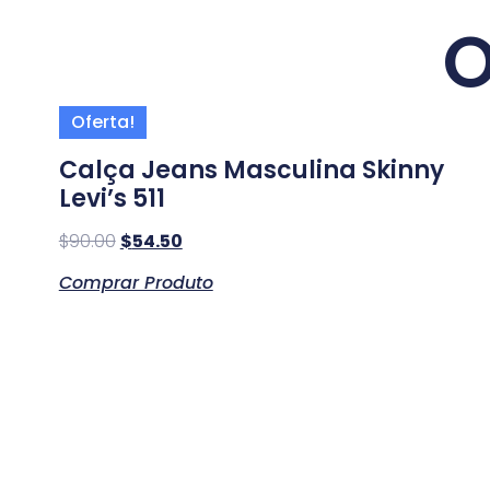
O
Oferta!
Calça Jeans Masculina Skinny
Levi’s 511
$
90.00
$
54.50
Comprar Produto