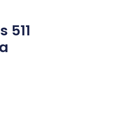
s 511
na