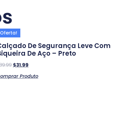
os
Oferta!
Calçado De Segurança Leve Com
Biqueira De Aço – Preto
39.99
$
31.99
omprar Produto