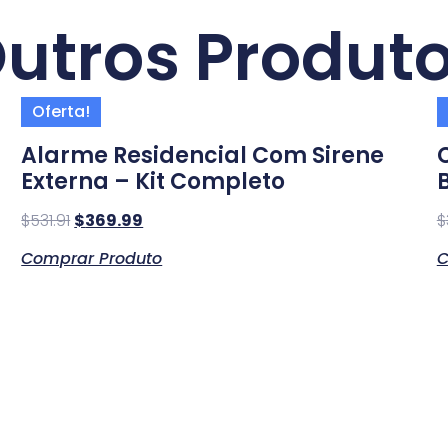
utros Produt
Oferta!
Alarme Residencial Com Sirene
Externa – Kit Completo
$
531.91
$
369.99
$
Comprar Produto
C