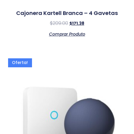
Cajonera Kartell Branca – 4 Gavetas
$
209.00
$
171.38
Comprar Produto
Oferta!