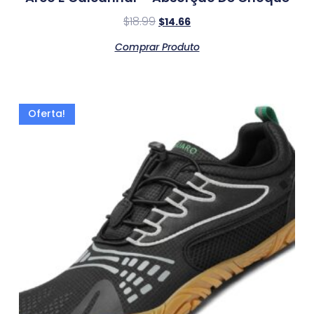
$
18.99
$
14.66
Comprar Produto
Oferta!