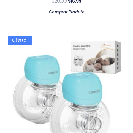
$
20.99
$
16.99
Comprar Produto
Oferta!