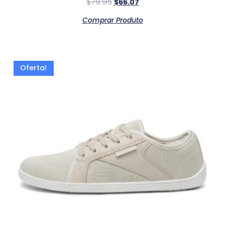
$
79.95
$
66.07
Comprar Produto
Oferta!