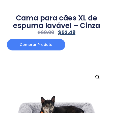
Cama para cães XL de
espuma lavável – Cinza
$
69.99
$
52.49
Comprar Produto