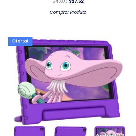
$
43.03
$
27.52
Comprar Produto
Oferta!