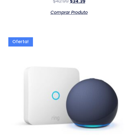
$
42.99
$
34.39
Comprar Produto
Oferta!