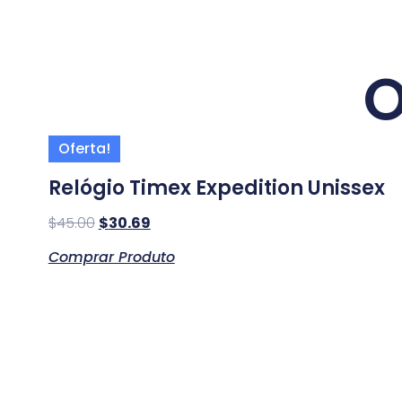
O
Oferta!
Relógio Timex Expedition Unissex
$
45.00
$
30.69
Comprar Produto