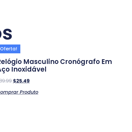
os
Oferta!
Relógio Masculino Cronógrafo Em
Aço Inoxidável
39.99
$
25.49
omprar Produto