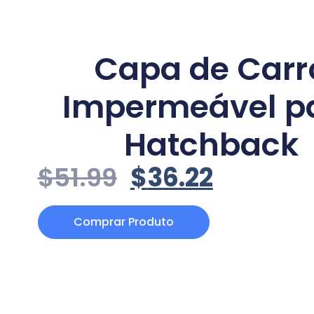
Capa de Carr
Impermeável p
Hatchback
$
51.99
$
36.22
Comprar Produto