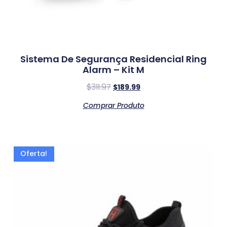
Sistema De Segurança Residencial Ring
Alarm – Kit M
$
311.97
$
189.99
Comprar Produto
Oferta!