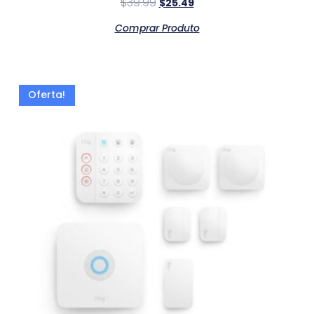
$
39.99
$
25.49
Comprar Produto
Oferta!