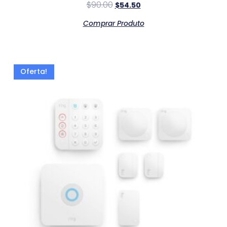
$
90.00
$
54.50
Comprar Produto
Oferta!