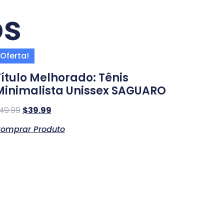
os
Oferta!
Título Melhorado: Tênis
Minimalista Unissex SAGUARO
49.99
$
39.99
omprar Produto