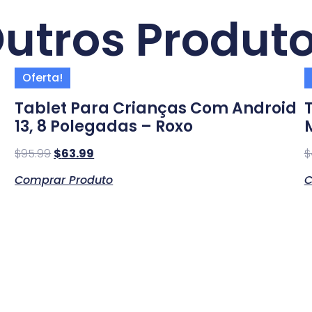
utros Produt
Oferta!
Tablet Para Crianças Com Android
13, 8 Polegadas – Roxo
$
95.99
$
63.99
$
Comprar Produto
C