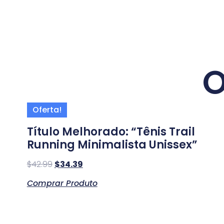
O
Oferta!
Título Melhorado: “Tênis Trail
Running Minimalista Unissex”
$
42.99
$
34.39
Comprar Produto