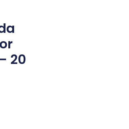
da
or
– 20