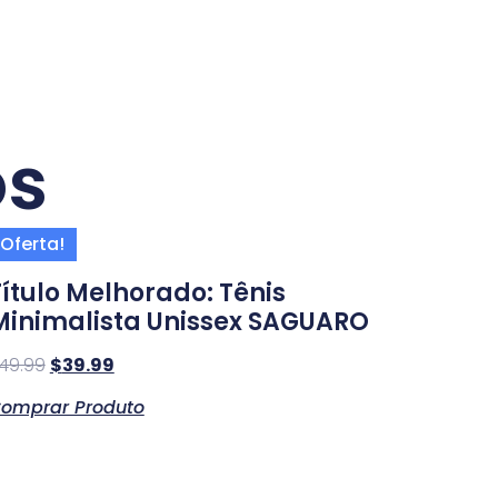
os
Oferta!
Título Melhorado: Tênis
Minimalista Unissex SAGUARO
49.99
$
39.99
omprar Produto