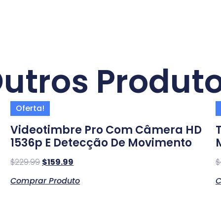
utros Produt
Oferta!
Videotimbre Pro Com Câmera HD
1536p E Detecção De Movimento
$
229.99
$
159.99
$
Comprar Produto
C