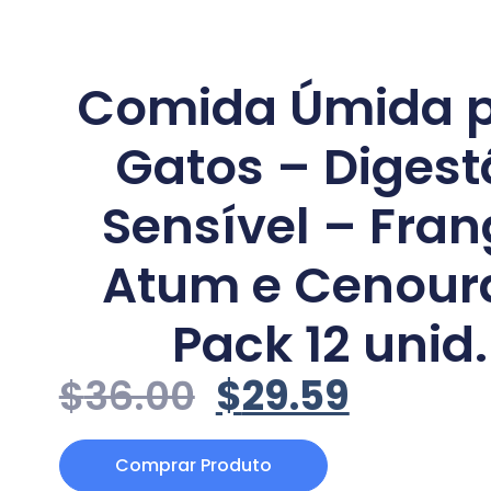
Comida Úmida 
Gatos – Diges
Sensível – Fran
Atum e Cenour
Pack 12 unid.
$
36.00
$
29.59
Comprar Produto