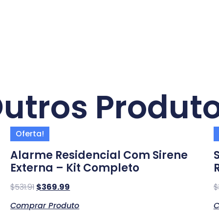
utros Produt
Oferta!
Alarme Residencial Com Sirene
Externa – Kit Completo
$
531.91
$
369.99
$
Comprar Produto
C