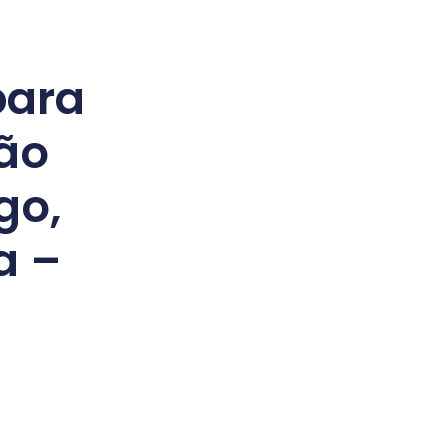
para
tão
go,
a –