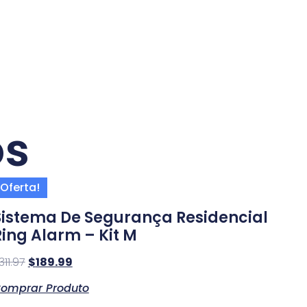
os
Oferta!
Sistema De Segurança Residencial
Ring Alarm – Kit M
311.97
$
189.99
omprar Produto