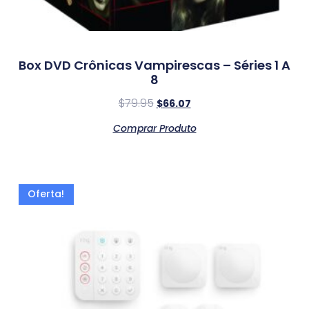
Box DVD Crônicas Vampirescas – Séries 1 A
8
$
79.95
$
66.07
Comprar Produto
Oferta!