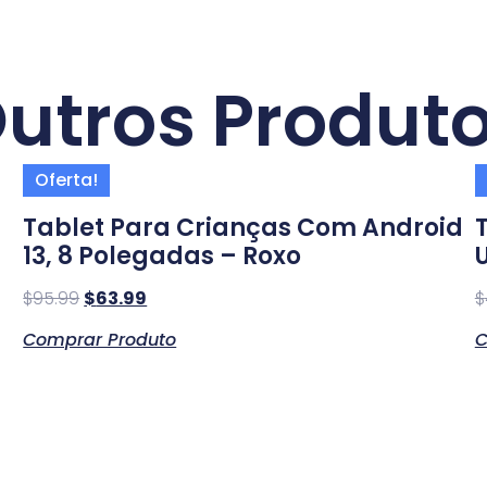
utros Produt
Oferta!
Tablet Para Crianças Com Android
13, 8 Polegadas – Roxo
$
95.99
$
63.99
$
Comprar Produto
C