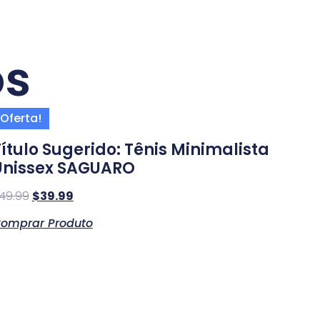
os
Oferta!
Título Sugerido: Tênis Minimalista
Unissex SAGUARO
49.99
$
39.99
omprar Produto