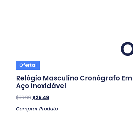
O
Oferta!
Relógio Masculino Cronógrafo Em
Aço Inoxidável
$
39.99
$
25.49
Comprar Produto