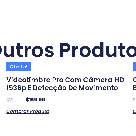
utros Produt
Oferta!
Videotimbre Pro Com Câmera HD
1536p E Detecção De Movimento
$
229.99
$
159.99
$
Comprar Produto
C