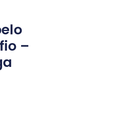
belo
fio –
ga