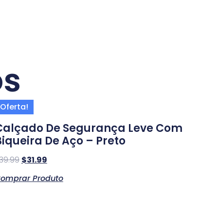
os
Oferta!
Calçado De Segurança Leve Com
Biqueira De Aço – Preto
39.99
$
31.99
omprar Produto