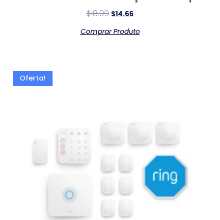
$
18.99
$
14.66
Comprar Produto
Oferta!