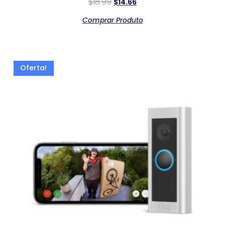
$
18.99
$
14.66
Comprar Produto
Oferta!