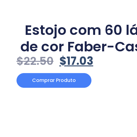
Estojo com 60 l
de cor Faber-Cas
$
22.50
$
17.03
Comprar Produto