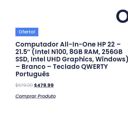
O
Oferta!
Computador All-In-One HP 22 –
21.5″ (Intel N100, 8GB RAM, 256GB
SSD, Intel UHD Graphics, Windows
– Branco – Teclado QWERTY
Português
$
579.00
$
479.99
Comprar Produto