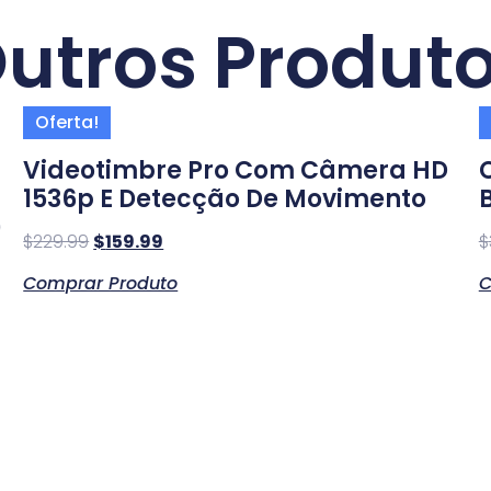
utros Produt
Oferta!
Videotimbre Pro Com Câmera HD
1536p E Detecção De Movimento
)
$
229.99
$
159.99
$
Comprar Produto
C