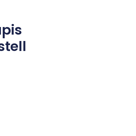
ápis
tell