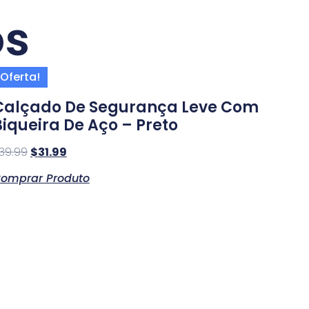
os
Oferta!
Calçado De Segurança Leve Com
Biqueira De Aço – Preto
39.99
$
31.99
omprar Produto