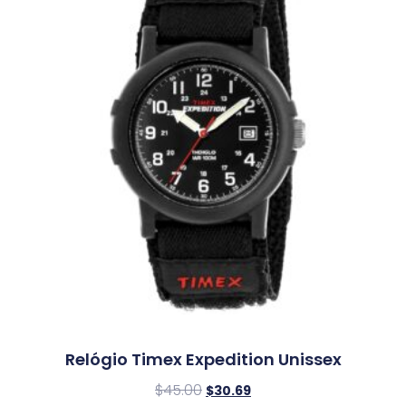
Relógio Timex Expedition Unissex
$
45.00
$
30.69