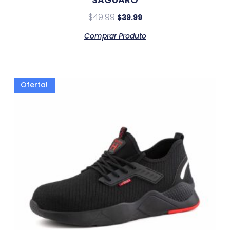
$
49.99
$
39.99
Comprar Produto
Oferta!