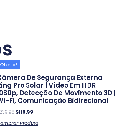
os
Oferta!
Câmera De Segurança Externa
Ring Pro Solar | Vídeo Em HDR
1080p, Detecção De Movimento 3D |
Wi-Fi, Comunicação Bidirecional
239.98
$
119.99
omprar Produto