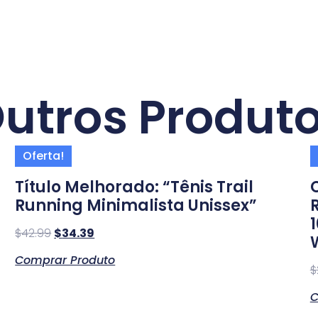
utros Produt
Oferta!
Título Melhorado: “Tênis Trail
Running Minimalista Unissex”
$
42.99
$
34.39
Comprar Produto
$
C