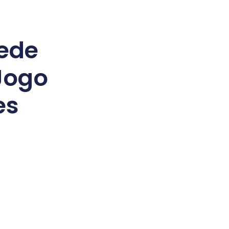
ede
Jogo
es