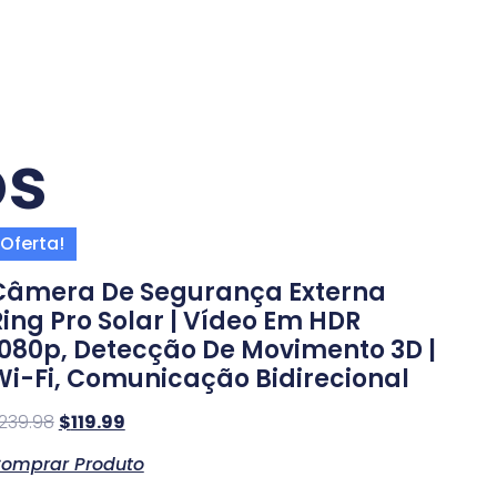
os
Oferta!
Câmera De Segurança Externa
Ring Pro Solar | Vídeo Em HDR
1080p, Detecção De Movimento 3D |
Wi-Fi, Comunicação Bidirecional
239.98
$
119.99
omprar Produto