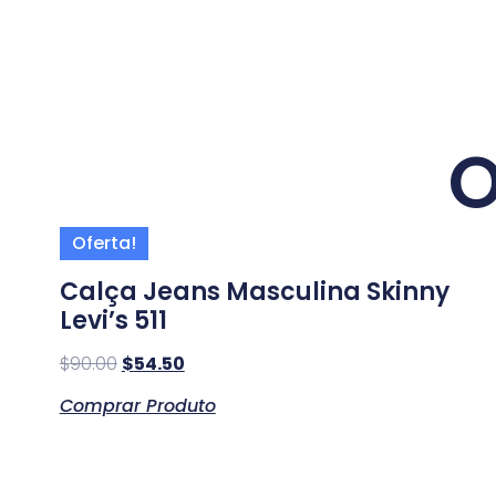
O
Oferta!
Calça Jeans Masculina Skinny
Levi’s 511
$
90.00
$
54.50
Comprar Produto