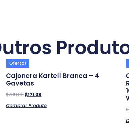
utros Produt
Oferta!
Cajonera Kartell Branca – 4
Gavetas
$
209.00
$
171.38
Comprar Produto
$
C