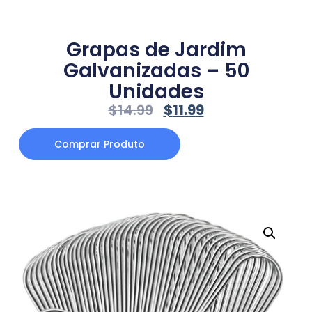
Grapas de Jardim
Galvanizadas – 50
Unidades
$
14.99
$
11.99
Comprar Produto