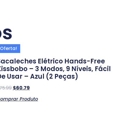
os
Oferta!
Sacaleches Elétrico Hands-Free
issbobo – 3 Modos, 9 Níveis, Fácil
De Usar – Azul (2 Peças)
75.99
$
60.79
omprar Produto