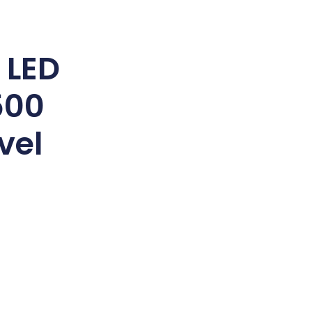
 LED
500
vel