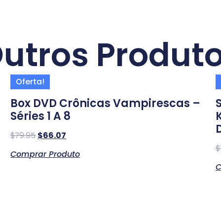
utros Produt
Oferta!
Box DVD Crônicas Vampirescas –
Séries 1 A 8
K
$
79.95
$
66.07
$
Comprar Produto
C