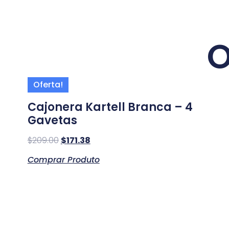
O
Oferta!
Cajonera Kartell Branca – 4
Gavetas
$
209.00
$
171.38
Comprar Produto