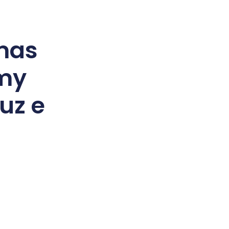
mas
my
uz e