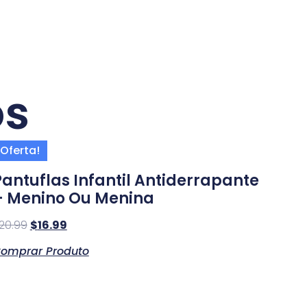
os
Oferta!
Pantuflas Infantil Antiderrapante
– Menino Ou Menina
20.99
$
16.99
omprar Produto