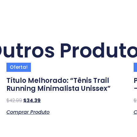
utros Produt
Oferta!
Título Melhorado: “Tênis Trail
Running Minimalista Unissex”
$
42.99
$
34.39
$
Comprar Produto
C