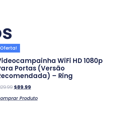
os
Oferta!
Videocampainha WiFi HD 1080p
Para Portas (Versão
Recomendada) – Ring
129.99
$
89.99
omprar Produto