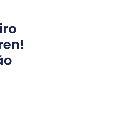
iro
ren!
ão