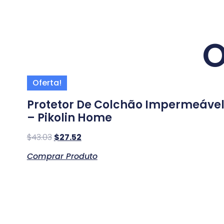
O
Oferta!
Protetor De Colchão Impermeáve
– Pikolin Home
$
43.03
$
27.52
Comprar Produto