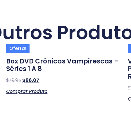
utros Produt
Oferta!
l
Box DVD Crônicas Vampirescas –
Séries 1 A 8
$
79.95
$
66.07
$
Comprar Produto
C