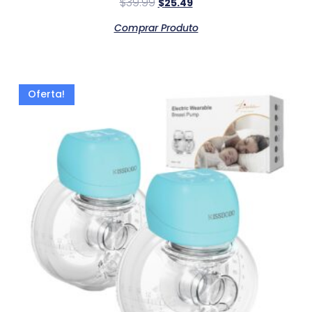
$
39.99
$
25.49
Comprar Produto
Oferta!