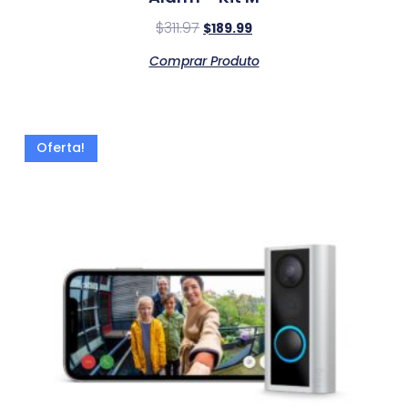
$
311.97
$
189.99
Comprar Produto
Oferta!