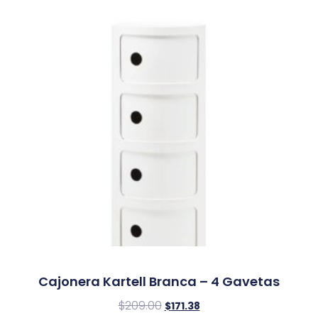
Cajonera Kartell Branca – 4 Gavetas
$
209.00
$
171.38