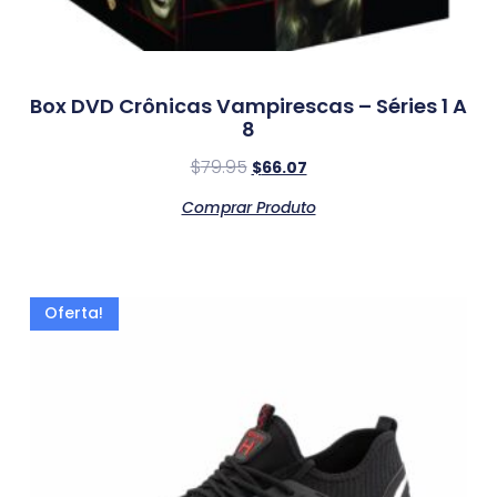
Box DVD Crônicas Vampirescas – Séries 1 A
8
$
79.95
$
66.07
Comprar Produto
Oferta!