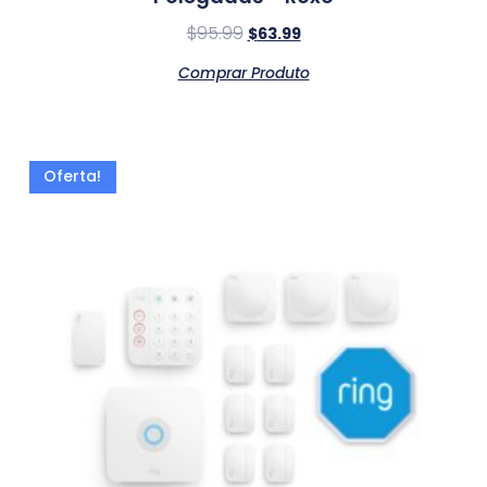
$
95.99
$
63.99
Comprar Produto
Oferta!