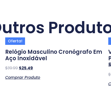
utros Produt
Oferta!
l
Relógio Masculino Cronógrafo Em
Aço Inoxidável
$
39.99
$
25.49
$
Comprar Produto
C