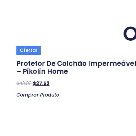
O
Oferta!
Protetor De Colchão Impermeáve
– Pikolin Home
$
43.03
$
27.52
Comprar Produto