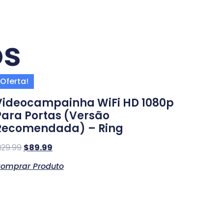
os
Oferta!
Videocampainha WiFi HD 1080p
Para Portas (Versão
Recomendada) – Ring
129.99
$
89.99
omprar Produto